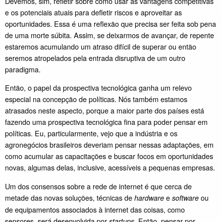
Devemos, sim, refletir sobre como usar as vantagens competitivas
e os potenciais atuais para defletir riscos e aproveitar as
oportunidades. Essa é uma reflexão que precisa ser feita sob pena
de uma morte súbita. Assim, se deixarmos de avançar, de repente
estaremos acumulando um atraso difícil de superar ou então
seremos atropelados pela entrada disruptiva de um outro
paradigma.
Então, o papel da prospectiva tecnológica ganha um relevo
especial na concepção de políticas. Nós também estamos
atrasados neste aspecto, porque a maior parte dos países está
fazendo uma prospectiva tecnológica fina para poder pensar em
políticas. Eu, particularmente, vejo que a indústria e os
agronegócios brasileiros deveriam pensar nessas adaptações, em
como acumular as capacitações e buscar focos em oportunidades
novas, algumas delas, inclusive, acessíveis a pequenas empresas.
Um dos consensos sobre a rede de internet é que cerca de
metade das novas soluções, técnicas de
e
ou
hardware
software
de equipamentos associados à internet das coisas, como
sensores, será desenvolvida por
. Então, pensar por
startups