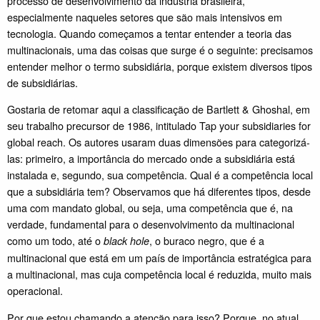
processo de desenvolvimento da indústria brasileira,
especialmente naqueles setores que são mais intensivos em
tecnologia. Quando começamos a tentar entender a teoria das
multinacionais, uma das coisas que surge é o seguinte: precisamos
entender melhor o termo subsidiária, porque existem diversos tipos
de subsidiárias.
Gostaria de retomar aqui a classificação de Bartlett & Ghoshal, em
seu trabalho precursor de 1986, intitulado Tap your subsidiaries for
global reach. Os autores usaram duas dimensões para categorizá-
las: primeiro, a importância do mercado onde a subsidiária está
instalada e, segundo, sua competência. Qual é a competência local
que a subsidiária tem? Observamos que há diferentes tipos, desde
uma com mandato global, ou seja, uma competência que é, na
verdade, fundamental para o desenvolvimento da multinacional
como um todo, até o
, o buraco negro, que é a
black hole
multinacional que está em um país de importância estratégica para
a multinacional, mas cuja competência local é reduzida, muito mais
operacional.
Por que estou chamando a atenção para isso? Porque, no atual