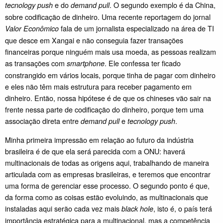
e do
. O segundo exemplo é da China,
tecnology push
demand pull
sobre codificação de dinheiro. Uma recente reportagem do jornal
fala de um jornalista especializado na área de TI
Valor Econômico
que desce em Xangai e não conseguia fazer transações
financeiras porque ninguém mais usa moeda, as pessoas realizam
as transações com
. Ele confessa ter ficado
smartphone
constrangido em vários locais, porque tinha de pagar com dinheiro
e eles não têm mais estrutura para receber pagamento em
dinheiro. Então, nossa hipótese é de que os chineses vão sair na
frente nessa parte de codificação do dinheiro, porque tem uma
associação direta entre
e
.
demand pull
tecnology push
Minha primeira impressão em relação ao futuro da indústria
brasileira é de que ela será parecida com a ONU: haverá
multinacionais de todas as origens aqui, trabalhando de maneira
articulada com as empresas brasileiras, e teremos que encontrar
uma forma de gerenciar esse processo. O segundo ponto é que,
da forma como as coisas estão evoluindo, as multinacionais que
instaladas aqui serão cada vez mais
, isto é, o país terá
black hole
importância estratégica para a multinacional, mas a competência