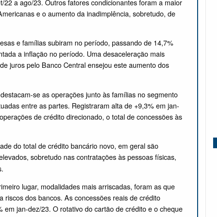
/22 a ago/23. Outros fatores condicionantes foram a maior
s Americanas e o aumento da inadimplência, sobretudo, de
esas e famílias subiram no período, passando de 14,7%
contada a inflação no período. Uma desaceleração mais
a de juros pelo Banco Central ensejou este aumento dos
destacam-se as operações junto às famílias no segmento
tuadas entre as partes. Registraram alta de +9,3% em jan-
 operações de crédito direcionado, o total de concessões às
de do total de crédito bancário novo, em geral são
levados, sobretudo nas contratações às pessoas físicas,
s.
meiro lugar, modalidades mais arriscadas, foram as que
a riscos dos bancos. As concessões reais de crédito
em jan-dez/23. O rotativo do cartão de crédito e o cheque