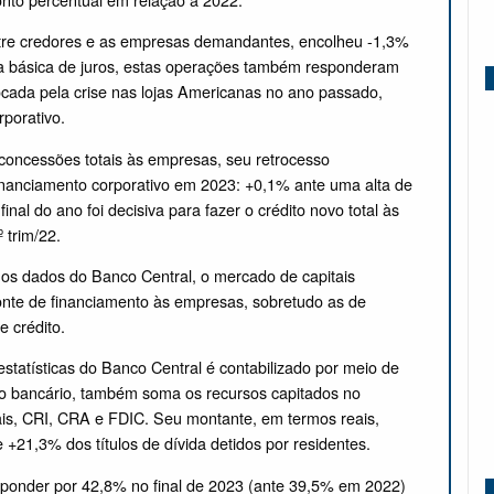
ntre credores e as empresas demandantes, encolheu -1,3%
xa básica de juros, estas operações também responderam
ocada pela crise nas lojas Americanas no ano passado,
rporativo.
oncessões totais às empresas, seu retrocesso
financiamento corporativo em 2023: +0,1% ante uma alta de
l do ano foi decisiva para fazer o crédito novo total às
 trim/22.
 os dados do Banco Central, o mercado de capitais
onte de financiamento às empresas, sobretudo as de
e crédito.
estatísticas do Banco Central é contabilizado por meio de
to bancário, também soma os recursos capitados no
ais, CRI, CRA e FDIC. Seu montante, em termos reais,
+21,3% dos títulos de dívida detidos por residentes.
esponder por 42,8% no final de 2023 (ante 39,5% em 2022)