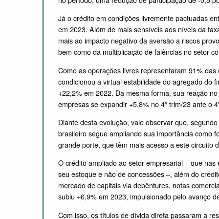
Já o crédito em condições livremente pactuadas e
em 2023. Além de mais sensíveis aos níveis da ta
mais ao impacto negativo da aversão a riscos prov
bem como da multiplicação de falências no setor co
Como as operações livres representaram 91% das c
condicionou a virtual estabilidade do agregado do 
+22,2% em 2022. Da mesma forma, sua reação no fina
empresas se expandir +5,8% no 4º trim/23 ante o 4º
Diante desta evolução, vale observar que, segundo
brasileiro segue ampliando sua importância como f
grande porte, que têm mais acesso a este circuito d
O crédito ampliado ao setor empresarial – que nas 
seu estoque e não de concessões –, além do crédi
mercado de capitais via debêntures, notas comerci
subiu +6,9% em 2023, impulsionado pelo avanço de 
Com isso, os títulos de dívida direta passaram a r