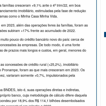
às famílias cresceram +9,1% ante o 4º trim/22, em boa
anciamento imobiliário, estimuladas pela fase de redução
ramas como o Minha Casa Minha Vida.
em 2023, além das operações livres às famílias, foram as
ssões subiram +17% frente ao acumulado de 2022.
a muito pouco do crédito bancário novo do país: cerca de
concessões às empresas. De todo modo, é uma fonte
has de prazos mais longos e custos, em geral, menores do
s concessões de crédito rural (+25,2%), imobiliário
ui o Pronampe, foram as que mais cresceram em 2023. Os
vez, variaram somente +0,7%, impulsionados pela
a BNDES, isto é, suas operações diretas e indiretas,
óprio banco, cuja metodologia de cálculo difere daquela
espondeu por 18,9% dos R$ 114,1 bilhões desembolsados
onto percentual em relação a 2022.