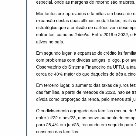
especial, onde as margens de retorno são maiores,
Montantes pré-aprovados e famílias em busca de ro
expansão destas duas últimas modalidades, mais ca
estratégico que a emissão de cartões vem desempe
entrantes, como as
. Entre 2019 e 2022, o
fintechs
ativos no país.
Em segundo lugar, a expansão de crédito às família
com problemas com dívidas antigas, e logo, pior av
Observatório do Sistema Financeiro da UFRJ, a ina
cerca de 40% maior do que daqueles de três a cinco
Em terceiro lugar, o aumento das taxas de juros fe
das famílias, a partir de meados de 2022, não se 
dívida como proporção da renda, pelo menos até j
O endividamento agregado das famílias recuou d
entre jul/22 e nov/23, mas houve aumento do comp
para 28,4% em jun/23, recuando em seguida para 2
consumo das famílias.