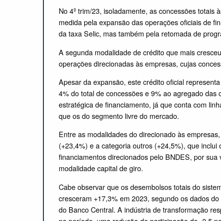
No 4º trim/23, isoladamente, as concessões totais 
medida pela expansão das operações oficiais de fin
da taxa Selic, mas também pela retomada de prog
A segunda modalidade de crédito que mais cresceu 
operações direcionadas às empresas, cujas conce
Apesar da expansão, este crédito oficial represent
4% do total de concessões e 9% ao agregado das 
estratégica de financiamento, já que conta com lin
que os do segmento livre do mercado.
Entre as modalidades do direcionado às empresas, a
(+23,4%) e a categoria outros (+24,5%), que incl
financiamentos direcionados pelo BNDES, por sua 
modalidade capital de giro.
Cabe observar que os desembolsos totais do sistem
cresceram +17,3% em 2023, segundo os dados do pr
do Banco Central. A indústria de transformação r
no período, uma redução de participação de -0,5 p