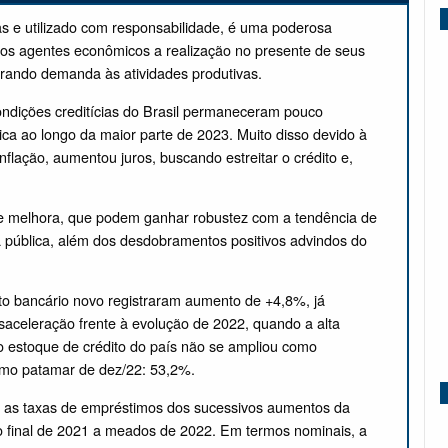
s e utilizado com responsabilidade, é uma poderosa
aos agentes econômicos a realização no presente de seus
erando demanda às atividades produtivas.
ndições creditícias do Brasil permaneceram pouco
ca ao longo da maior parte de 2023. Muito disso devido à
inflação, aumentou juros, buscando estreitar o crédito e,
s de melhora, que podem ganhar robustez com a tendência de
a pública, além dos desdobramentos positivos advindos do
to bancário novo registraram aumento de +4,8%, já
saceleração frente à evolução de 2022, quando a alta
o estoque de crédito do país não se ampliou como
mo patamar de dez/22: 53,2%.
a as taxas de empréstimos dos sucessivos aumentos da
 do final de 2021 a meados de 2022. Em termos nominais, a