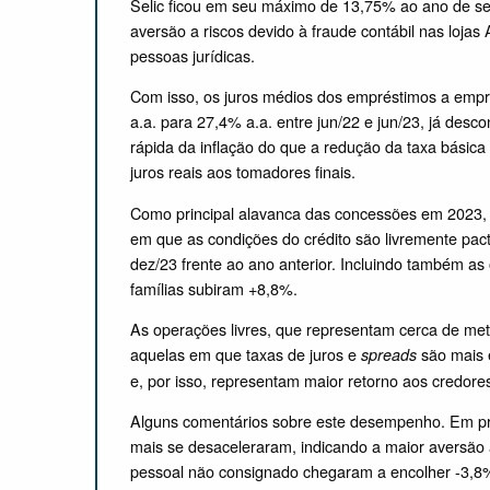
Selic ficou em seu máximo de 13,75% ao ano de set
aversão a riscos devido à fraude contábil nas loja
pessoas jurídicas.
Com isso, os juros médios dos empréstimos a empr
a.a. para 27,4% a.a. entre jun/22 e jun/23, já des
rápida da inflação do que a redução da taxa básic
juros reais aos tomadores finais.
Como principal alavanca das concessões em 2023, 
em que as condições do crédito são livremente pac
dez/23 frente ao ano anterior. Incluindo também as
famílias subiram +8,8%.
As operações livres, que representam cerca de meta
aquelas em que taxas de juros e
são mais e
spreads
e, por isso, representam maior retorno aos credore
Alguns comentários sobre este desempenho. Em pri
mais se desaceleraram, indicando a maior aversão 
pessoal não consignado chegaram a encolher -3,8% 