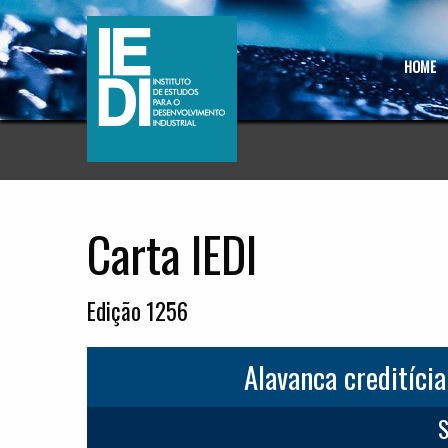
HOME
Carta IEDI
Edição 1256
Alavanca creditíci
S